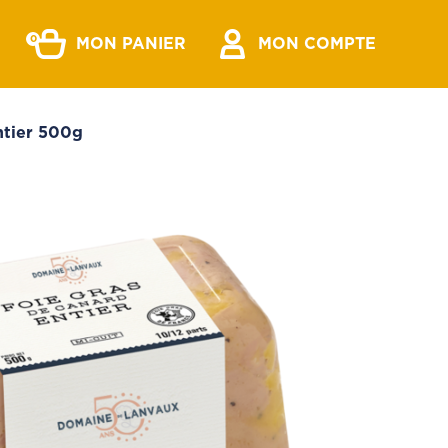
0
MON PANIER
MON COMPTE
ntier 500g