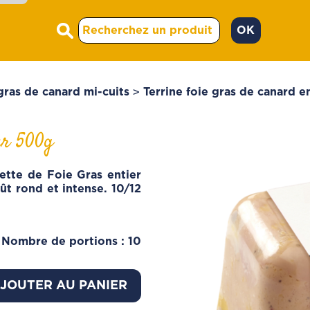
OK
ous
tre
ous
 en
aque
>
gras de canard mi-cuits
Terrine foie gras de canard e
ces
t la
 de
er 500g
leur
ette de Foie Gras entier
t rond et intense. 10/12
Nombre de portions : 10
JOUTER AU PANIER