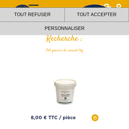
0
TOUT REFUSER
TOUT ACCEPTER
>
Accueil
Tous les produits
PERSONNALISER
Recherche :
Pot graisse de canard 1kg
La boutique L'aile ou la cuisse
utilise des cookies !
Nous utilisons des cookies pour nous assurer du bon
fonctionnement de notre site et à des fins analytiques. Vous
pouvez changer d'avis à tout moment en cliquant sur l'icône
présente sur chaque page de notre site. En autorisant ces
services tiers, vous acceptez le dépôt et la lecture de
cookies et l'utilisation de technologies de suivi nécessaires
à leur bon fonctionnement.
8,00 € TTC / pièce
Charte de confidentialité