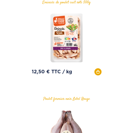
Emincés de poulet cuit rôti 500g
12,50 € TTC / kg
Poulet fermier noir Label Rouge